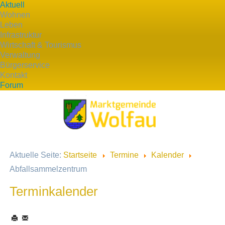
Aktuell
Wohnen
Leben
Infrastruktur
Wirtschaft & Tourismus
Verwaltung
Bürgerservice
Kontakt
Forum
Aktuelle Seite:
Startseite
Termine
Kalender
Abfallsammelzentrum
Terminkalender