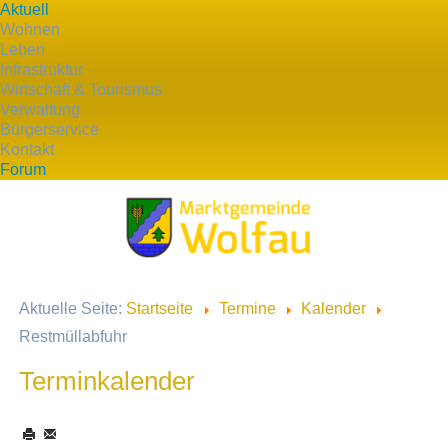
Aktuell
Wohnen
Leben
Infrastruktur
Wirtschaft & Tourismus
Verwaltung
Bürgerservice
Kontakt
Forum
Aktuelle Seite:
Startseite
Termine
Kalender
Restmüllabfuhr
Terminkalender