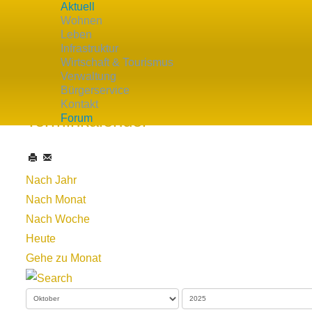
Aktuell
Wohnen
Leben
Infrastruktur
Wirtschaft & Tourismus
Verwaltung
Aktuelle Seite:
Startseite
Termine
Kalender
SV Wolf
Bürgerservice
Kontakt
Terminkalender
Forum
Nach Jahr
Nach Monat
Nach Woche
Heute
Gehe zu Monat