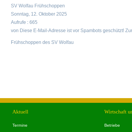
SV Wolfau Frühschoppen
Sonntag, 12. Oktober 2025
Aufrufe
: 665
von
Diese E-Mail-Adresse ist vor Spambots geschützt! Zur
Frühschoppen des SV Wolfau
Aktuell
Wirtschaft u
Termine
Betriebe