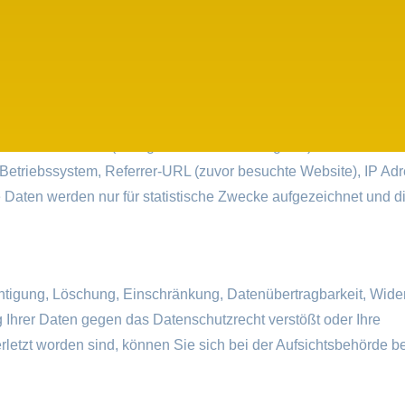
 können Sie den Datenschutzhinweisen von Google auf
Google
. Dort können Sie im Datenschutzcenter auch Ihre Einstellung
 auf die Website (in sogenannten Serverlogfiles). Zu diesen D
Betriebssystem, Referrer-URL (zuvor besuchte Website), IP Adr
 Daten werden nur für statistische Zwecke aufgezeichnet und d
chtigung, Löschung, Einschränkung, Datenübertragbarkeit, Wide
 Ihrer Daten gegen das Datenschutzrecht verstößt oder Ihre
rletzt worden sind, können Sie sich bei der Aufsichtsbehörde b