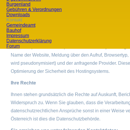
Burgenland
Informationen über die Datenverarbeitung durch Google
Gebühren & Verordnungen
Downloads
Datenschutzerklärung & Nutzungsbedingungen
entnehmen
Kontakt
so dass Sie Ihre Daten verwalten und schützen können.
Gemeindeamt
Bauhof
Webhoster / Provider
Impressum
Datenschutzerklärung
Forum
Der Webspace-Provider speichert Daten über jeden Zugriff
Name der Website, Meldung über den Aufruf, Browsertyp, 
wird pseudonymisiert) und der anfragende Provider. Diese
Optimierung der Sicherheit des Hostingsystems.
Ihre Rechte
Ihnen stehen grundsätzlich die Rechte auf Auskunft, Beri
Widerspruch zu. Wenn Sie glauben, dass die Verarbeitung
datenschutzrechtlichen Ansprüche sonst in einer Weise ve
Österreich ist dies die Datenschutzbehörde.