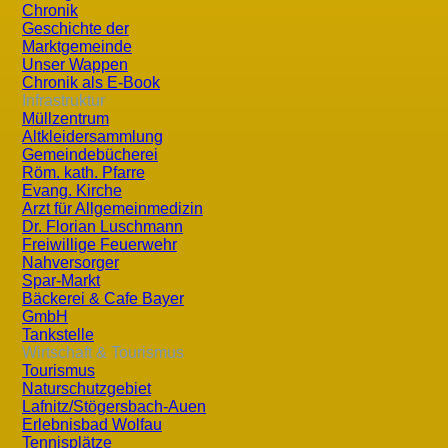
Einwilligung weiter.
Chronik
Geschichte der
Cookies
Marktgemeinde
Unser Wappen
Unsere Website verwendet so genannte Cookies. Dabei hand
Chronik als E-Book
Infrastruktur
Endgerät abgelegt werden. Sie richten keinen Schaden an.
Müllzentrum
Altkleidersammlung
Einige Cookies bleiben auf Ihrem Endgerät gespeichert, b
Gemeindebücherei
Besuch wiederzuerkennen. Wenn Sie dies nicht wünschen, 
Röm. kath. Pfarre
Evang. Kirche
Cookies informiert und Sie dies nur im Einzelfall erlaube
Arzt für Allgemeinmedizin
eingeschränkt sein.
Dr. Florian Luschmann
Freiwillige Feuerwehr
Social Media Cookies
Nahversorger
Spar-Markt
Bäckerei & Cafe Bayer
Auf dieser Seite werden Social media Plug-ins eingebunde
GmbH
empfehlen und teilen zu können. Hierfür setzen wir ein zw
Tankstelle
Wirtschaft & Tourismus
auf eines der in der Social Media Leiste angezeigten Icon
Tourismus
Twitter etc. gesetzt werden, noch haben wir Zugriff darauf.
Naturschutzgebiet
Lafnitz/Stögersbach-Auen
Erlebnisbad Wolfau
Web-Analyse
Tennisplätze