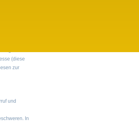
en verändern,
aten gehören:
esse (diese
iesen zur
rruf und
eschweren. In