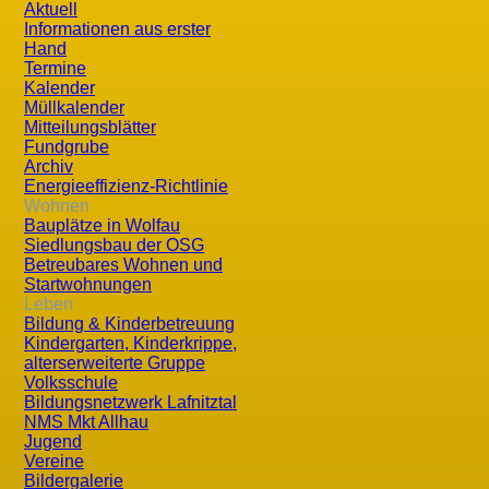
Aktuell
Informationen aus erster
Hand
Termine
Kalender
Müllkalender
Mitteilungsblätter
Aktuelle Seite:
Startseite
Kontakt
Datenschutzerklärun
Fundgrube
Archiv
Datenschutzerklärung
Energieeffizienz-Richtlinie
Wohnen
Bauplätze in Wolfau
Siedlungsbau der OSG
Betreubares Wohnen und
Der Schutz Ihrer persönlichen Daten ist uns ein besonder
Startwohnungen
Leben
gesetzlichen Bestimmungen (DSGVO, TKG 2003). In diesen
Bildung & Kinderbetreuung
der Datenverarbeitung im Rahmen unserer Website.
Kindergarten, Kinderkrippe,
alterserweiterte Gruppe
Volksschule
Kontakt mit uns
Bildungsnetzwerk Lafnitztal
NMS Mkt Allhau
Wenn Sie per Formular auf der Website oder per E-Mail 
Jugend
Bearbeitung der Anfrage und für den Fall von Anschlussfr
Vereine
Bildergalerie