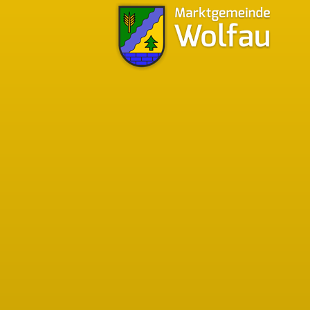
Bürgermeistersprechstunden
Bgm. Walter Pfeiffer
Tel.:
03356/349-12
Mobil:
0676/9741045
f Grundlage der
igsten Aspekte
Montag - Donnerstag
07:30 - 12:00 Uhr
12:30 - 16:00 Uhr
Freitag
07:30 - 13:00 Uhr
ecks
jeden 1. Samstag im Monat
nicht ohne Ihre
08:00 - 10:00 Uhr