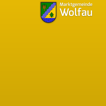
Bürgermeistersprechstunden
Bgm. Walter Pfeiffer
Tel.:
03356/349-12
Mobil:
0676/9741045
Montag - Donnerstag
07:30 - 12:00 Uhr
12:30 - 16:00 Uhr
Freitag
07:30 - 13:00 Uhr
jeden 1. Samstag im Monat
08:00 - 10:00 Uhr