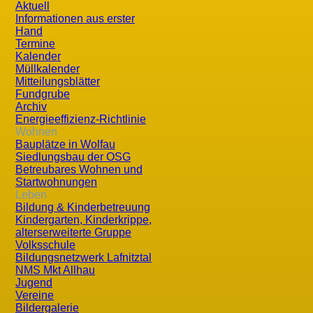
Aktuell
Informationen aus erster
Hand
Termine
Kalender
Müllkalender
Mitteilungsblätter
Aktuelle Seite:
Startseite
Leben
Vereine
Fundgrube
Archiv
Bienenzuchtverein
Energieeffizienz-Richtlinie
Eisschützenverein
Wohnen
Bauplätze in Wolfau
FF Wolfau
Siedlungsbau der OSG
Betreubares Wohnen und
Fischereiverein
Startwohnungen
Höllenbrut
Leben
Bildung & Kinderbetreuung
Jagd- und Schießverein
Kindergarten, Kinderkrippe,
alterserweiterte Gruppe
Jagdverein
Volksschule
Musikverein
Bildungsnetzwerk Lafnitztal
NMS Mkt Allhau
Österr. Kameradschaftsbund – OV WOLFAU
Jugend
Vereine
Reit- und Fahrerverein, Pferdefreunde Wolfau
Bildergalerie