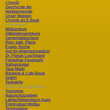
SV Wolfau
Chronik
Geschichte der
Teichgemeinschaft
Marktgemeinde
Unser Wappen
Tennisverein Wolfau
Chronik als E-Book
Verschönerungsverein
Infrastruktur
Müllzentrum
Altkleidersammlung
Gemeindebücherei
Röm. kath. Pfarre
Evang. Kirche
Arzt für Allgemeinmedizin
Dr. Florian Luschmann
Freiwillige Feuerwehr
Nahversorger
Spar-Markt
Bäckerei & Cafe Bayer
GmbH
Aktuell
Wirtschaft u
Tankstelle
Wirtschaft & Tourismus
Tourismus
Termine
Betriebe
Naturschutzgebiet
Mitteilungsblätter
Vereine
Lafnitz/Stögersbach-Auen
Erlebnisbad Wolfau
Fundgrube
Tennisplätze