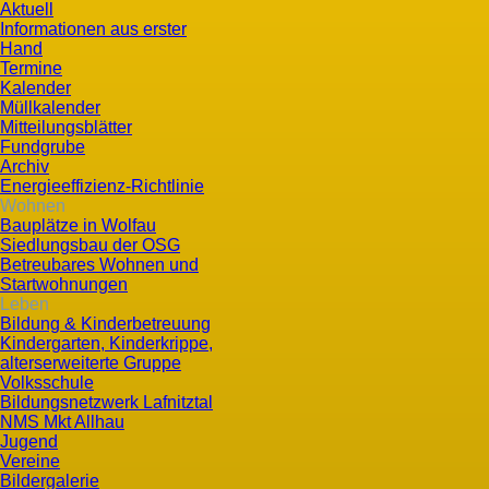
Aktuell
Informationen aus erster
Hand
Termine
Kalender
Müllkalender
Mitteilungsblätter
Fundgrube
Archiv
Energieeffizienz-Richtlinie
Wohnen
Bauplätze in Wolfau
Siedlungsbau der OSG
Betreubares Wohnen und
Startwohnungen
Leben
Bildung & Kinderbetreuung
Kindergarten, Kinderkrippe,
alterserweiterte Gruppe
Volksschule
Bildungsnetzwerk Lafnitztal
NMS Mkt Allhau
Jugend
Vereine
Bildergalerie