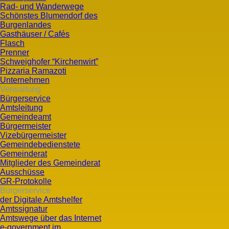
Rad- und Wanderwege
Schönstes Blumendorf des
Burgenlandes
Gasthäuser / Cafés
Flasch
Prenner
Schweighofer “Kirchenwirt”
Pizzaria Ramazoti
Unternehmen
Verwaltung
Bürgerservice
Amtsleitung
Gemeindeamt
Bürgermeister
Vizebürgermeister
Gemeindebedienstete
Gemeinderat
Mitglieder des Gemeinderat
Ausschüsse
GR-Protokolle
Bürgerservice
der Digitale Amtshelfer
Amtssignatur
Amtswege über das Internet
e-government im