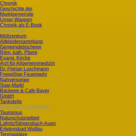
Chronik
Geschichte der
Marktgemeinde
Unser Wappen
Chronik als E-Book
Infrastruktur
Müllzentrum
Altkleidersammlung
Gemeindebücherei
Röm. kath. Pfarre
Evang. Kirche
Arzt für Allgemeinmedizin
Dr. Florian Luschmann
Freiwillige Feuerwehr
Nahversorger
Spar-Markt
Bäckerei & Cafe Bayer
GmbH
Tankstelle
Wirtschaft & Tourismus
Tourismus
Naturschutzgebiet
Lafnitz/Stögersbach-Auen
Erlebnisbad Wolfau
Tennisplätze