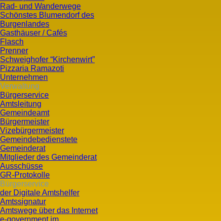
Rad- und Wanderwege
Schönstes Blumendorf des
Burgenlandes
Gasthäuser / Cafés
Flasch
Prenner
Schweighofer “Kirchenwirt”
Pizzaria Ramazoti
Unternehmen
Verwaltung
Bürgerservice
Amtsleitung
Gemeindeamt
Bürgermeister
Vizebürgermeister
Gemeindebedienstete
Gemeinderat
Mitglieder des Gemeinderat
Ausschüsse
GR-Protokolle
Bürgerservice
der Digitale Amtshelfer
Amtssignatur
Amtswege über das Internet
e-government im