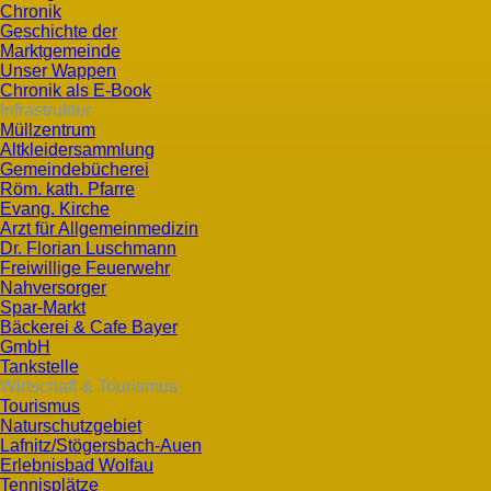
Chronik
Geschichte der
Marktgemeinde
Unser Wappen
Chronik als E-Book
Infrastruktur
Müllzentrum
Altkleidersammlung
Gemeindebücherei
Röm. kath. Pfarre
Evang. Kirche
Arzt für Allgemeinmedizin
Dr. Florian Luschmann
Freiwillige Feuerwehr
Nahversorger
Spar-Markt
Bäckerei & Cafe Bayer
GmbH
Tankstelle
Wirtschaft & Tourismus
Tourismus
Naturschutzgebiet
Lafnitz/Stögersbach-Auen
Erlebnisbad Wolfau
Tennisplätze