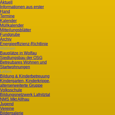
Aktuell
Informationen aus erster
Hand
Termine
Kalender
Müllkalender
Mitteilungsblätter
Fundgrube
Archiv
Energieeffizienz-Richtlinie
Wohnen
Bauplätze in Wolfau
Siedlungsbau der OSG
Betreubares Wohnen und
Startwohnungen
Leben
Bildung & Kinderbetreuung
Kindergarten, Kinderkrippe,
alterserweiterte Gruppe
Volksschule
Bildungsnetzwerk Lafnitztal
NMS Mkt Allhau
Jugend
Vereine
Bildergalerie