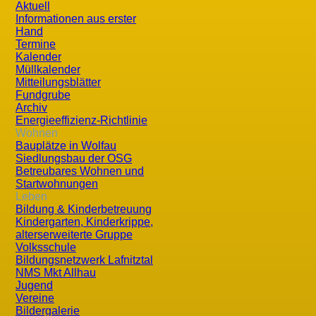
Aktuell
Informationen aus erster
Hand
Termine
Kalender
Müllkalender
Mitteilungsblätter
Aktuelle Seite:
Startseite
Informationen aus erster Hand
Fundgrube
Archiv
Flurreinigungsaktion 2023
Energieeffizienz-Richtlinie
Wohnen
Bauplätze in Wolfau
Am Samstag, den 15. April 2023 halfen trotz des unfreund
Siedlungsbau der OSG
Betreubares Wohnen und
vergessenem Müll zu säubern. Besonders erfreulich war, d
Startwohnungen
Dankeschön an alle!
Leben
Bildung & Kinderbetreuung
Kindergarten, Kinderkrippe,
alterserweiterte Gruppe
Volksschule
Bildungsnetzwerk Lafnitztal
NMS Mkt Allhau
Jugend
Vereine
Bildergalerie