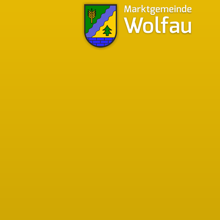
Bürgermeistersprechstunden
Bgm. Walter Pfeiffer
Tel.:
03356/349-12
chaft von
Mobil:
0676/9741045
Ein herzliches
Montag - Donnerstag
07:30 - 12:00 Uhr
12:30 - 16:00 Uhr
Freitag
07:30 - 13:00 Uhr
jeden 1. Samstag im Monat
08:00 - 10:00 Uhr