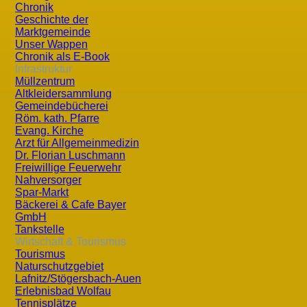
Chronik
Geschichte der
Marktgemeinde
Unser Wappen
Chronik als E-Book
Infrastruktur
Müllzentrum
Altkleidersammlung
Gemeindebücherei
Röm. kath. Pfarre
Evang. Kirche
Arzt für Allgemeinmedizin
Dr. Florian Luschmann
Freiwillige Feuerwehr
Nahversorger
Spar-Markt
Bäckerei & Cafe Bayer
GmbH
Aktuell
Wirtschaft u
Tankstelle
Wirtschaft & Tourismus
Tourismus
Termine
Betriebe
Naturschutzgebiet
Mitteilungsblätter
Vereine
Lafnitz/Stögersbach-Auen
Erlebnisbad Wolfau
Fundgrube
Tennisplätze