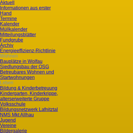
Aktuell
Informationen aus erster
Hand
Termine
Kalender
Müllkalender
Mitteilungsblätter
Fundgrube
Archiv
Energieeffizienz-Richtlinie
Wohnen
Bauplätze in Wolfau
Siedlungsbau der OSG
Betreubares Wohnen und
Startwohnungen
Leben
Bildung & Kinderbetreuung
Kindergarten, Kinderkrippe,
alterserweiterte Gruppe
Volksschule
Bildungsnetzwerk Lafnitztal
NMS Mkt Allhau
Jugend
Vereine
Bildergalerie