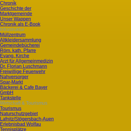
Chronik
Geschichte der
Marktgemeinde
Unser Wappen
Chronik als E-Book
Infrastruktur
Müllzentrum
Altkleidersammlung
Gemeindebücherei
Röm. kath. Pfarre
Evang. Kirche
Arzt für Allgemeinmedizin
Dr. Florian Luschmann
Freiwillige Feuerwehr
Nahversorger
Spar-Markt
Bäckerei & Cafe Bayer
GmbH
Tankstelle
Wirtschaft & Tourismus
Tourismus
Naturschutzgebiet
Lafnitz/Stögersbach-Auen
Erlebnisbad Wolfau
Tennisplätze