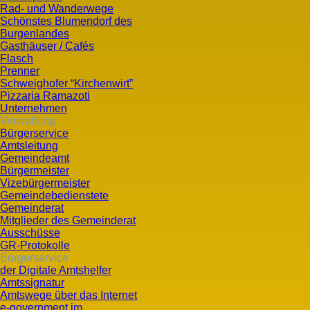
Rad- und Wanderwege
Schönstes Blumendorf des
Burgenlandes
Gasthäuser / Cafés
Flasch
Prenner
Schweighofer “Kirchenwirt”
Pizzaria Ramazoti
Unternehmen
Verwaltung
Bürgerservice
Amtsleitung
Gemeindeamt
Bürgermeister
Vizebürgermeister
Gemeindebedienstete
Gemeinderat
Mitglieder des Gemeinderat
Ausschüsse
GR-Protokolle
Bürgerservice
der Digitale Amtshelfer
Amtssignatur
Amtswege über das Internet
e-government im